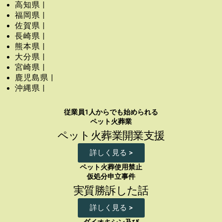
高知県 |
福岡県 |
佐賀県 |
長崎県 |
熊本県 |
大分県 |
宮崎県 |
鹿児島県 |
沖縄県 |
従業員1人からでも始められる
ペット火葬業
ペット火葬業開業支援
詳しく見る >
ペット火葬使用禁止
仮処分申立事件
実質勝訴した話
詳しく見る >