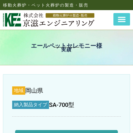
移動火葬炉・ペット火葬炉の製造・販売
エールペットセレモニー様
実績
岡山県
地域
SA-700型
納入製品タイプ