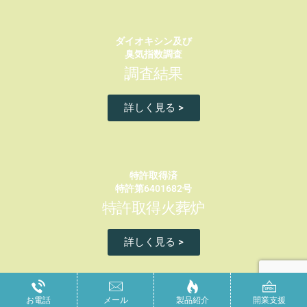
ダイオキシン及び
臭気指数調査
調査結果
詳しく見る >
特許取得済
特許第6401682号
特許取得火葬炉
詳しく見る >
Copyright© keiji-engineer All Rights Reserved.
お電話
メール
製品紹介
開業支援