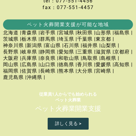
tel：077-551-4456
fax：077-551-4457
ペット火葬開業支援が可能な地域
北海道 |
青森県 |
岩手県 |
宮城県 |
秋田県 |
山形県 |
福島県 |
茨城県 |
栃木県 |
群馬県 |
埼玉県 |
千葉県 |
東京都 |
神奈川県 |
新潟県 |
富山県 |
石川県 |
福井県 |
山梨県 |
長野県 |
岐阜県 |
静岡県 |
愛知県 |
三重県 |
滋賀県 |
京都府 |
大阪府 |
兵庫県 |
奈良県 |
和歌山県 |
鳥取県 |
島根県 |
岡山県 |
広島県 |
山口県 |
徳島県 |
香川県 |
愛媛県 |
高知県 |
福岡県 |
佐賀県 |
長崎県 |
熊本県 |
大分県 |
宮崎県 |
鹿児島県 |
沖縄県 |
従業員1人からでも始められる
ペット火葬業
ペット火葬業開業支援
詳しく見る >