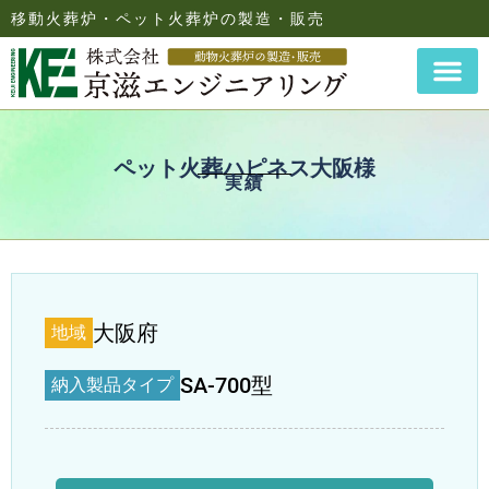
移動火葬炉・ペット火葬炉の製造・販売
ペット火葬ハピネス大阪様
実績
大阪府
地域
SA-700型
納入製品タイプ