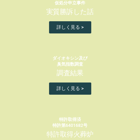
仮処分申立事件
実質勝訴した話
詳しく見る >
ダイオキシン及び
臭気指数調査
調査結果
詳しく見る >
特許取得済
特許第6401682号
特許取得火葬炉