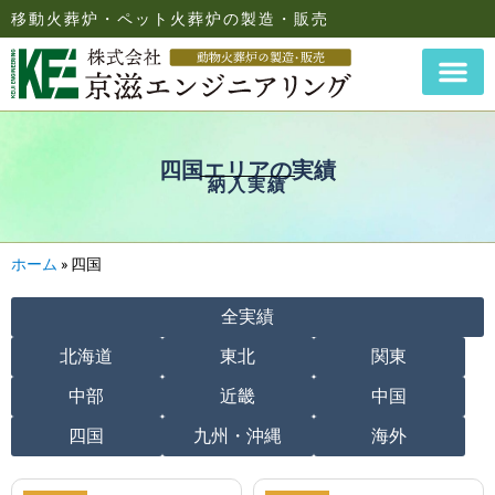
移動火葬炉・ペット火葬炉の製造・販売
四国エリアの実績
納入実績
ホーム
»
四国
全実績
北海道
東北
関東
中部
近畿
中国
四国
九州・沖縄
海外