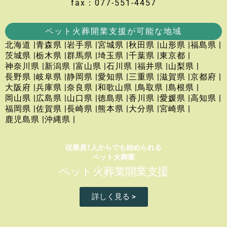
fax：077-551-4457
ペット火葬開業支援が可能な地域
北海道 |
青森県 |
岩手県 |
宮城県 |
秋田県 |
山形県 |
福島県 |
茨城県 |
栃木県 |
群馬県 |
埼玉県 |
千葉県 |
東京都 |
神奈川県 |
新潟県 |
富山県 |
石川県 |
福井県 |
山梨県 |
長野県 |
岐阜県 |
静岡県 |
愛知県 |
三重県 |
滋賀県 |
京都府 |
大阪府 |
兵庫県 |
奈良県 |
和歌山県 |
鳥取県 |
島根県 |
岡山県 |
広島県 |
山口県 |
徳島県 |
香川県 |
愛媛県 |
高知県 |
福岡県 |
佐賀県 |
長崎県 |
熊本県 |
大分県 |
宮崎県 |
鹿児島県 |
沖縄県 |
従業員1人からでも始められる
ペット火葬業
ペット火葬業開業支援
詳しく見る >