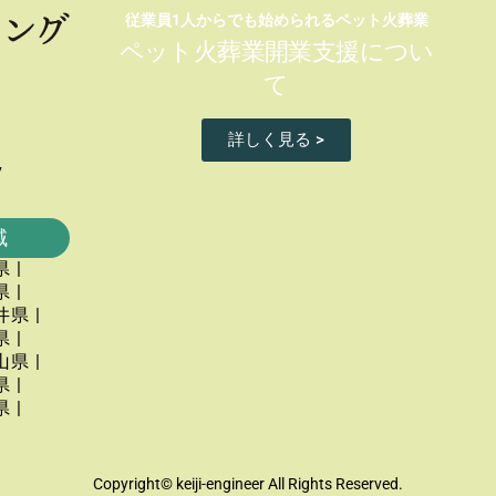
従業員1人からでも始められるペット火葬業
ペット火葬業開業支援につい
て
詳しく見る >
7
域
 |
 |
井県 |
 |
県 |
 |
 |
Copyright© keiji-engineer All Rights Reserved.