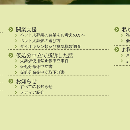
開業支援
私
ペット火葬業の開業をお考えの方へ
私
ペット火葬炉の選び方
会
ダイオキシン類及び臭気指数調査
お
仮処分申立て勝訴した話
メ
火葬炉使用禁止仮申立事件
よ
仮処分命令申立書
仮処分命令申立取下げ書
お知らせ
すべてのお知らせ
メディア紹介