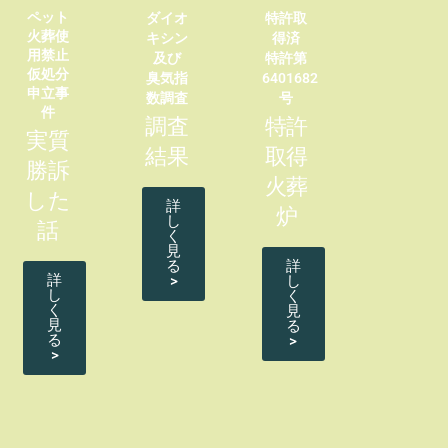
ペット
ダイオ
特許取
火葬使
キシン
得済
用禁止
及び
特許第
仮処分
臭気指
6401682
申立事
数調査
号
件
調査
特許
実質
結果
取得
勝訴
火葬
した
詳
炉
し
話
く
見
る
詳
詳
>
し
し
く
く
見
見
る
る
>
>