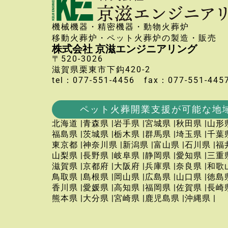
機械機器・精密機器・動物火葬炉
移動火葬炉・ペット火葬炉の製造・販売
株式会社 京滋エンジニアリング
〒520-3026
滋賀県栗東市下鈎420-2
tel：077-551-4456 fax：077-551-445
ペット火葬開業支援が可能な地
北海道 |
青森県 |
岩手県 |
宮城県 |
秋田県 |
山形県
福島県 |
茨城県 |
栃木県 |
群馬県 |
埼玉県 |
千葉県
東京都 |
神奈川県 |
新潟県 |
富山県 |
石川県 |
福
山梨県 |
長野県 |
岐阜県 |
静岡県 |
愛知県 |
三重県
滋賀県 |
京都府 |
大阪府 |
兵庫県 |
奈良県 |
和歌山
鳥取県 |
島根県 |
岡山県 |
広島県 |
山口県 |
徳島県
香川県 |
愛媛県 |
高知県 |
福岡県 |
佐賀県 |
長崎県
熊本県 |
大分県 |
宮崎県 |
鹿児島県 |
沖縄県 |